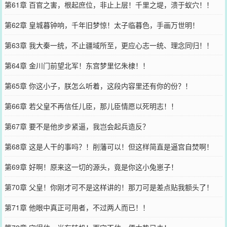
第61章 百官之害，根起庶位，非止上层！千里之堤，溃于蚁穴！！
第62章 皇城暮钟响，千年旧梦惊！太子临暮色，手画万世明！
第63章 我大秦一统，不止疆域所至，更应心志一统、理念同归！！
第64章 金川门前望北军！东宫梦里忆朱棣！！
第65章 你这小子，朕怎么听着，这段内容里还有你的份？！
第66章 若父皇不再信任儿臣，那儿臣情愿以死明志！！
第67章 要不是他步步紧逼，我岂会起兵造反？
第68章 这是人干的事吗？！削藩可以！但这样简直是逼宫自焚啊！
第69章 好啊！原来这一切的源头，竟是你这小兔崽子！
第70章 父皇！你刚才可不是这样讲的！那刀可是差点贴我额头了！
第71章 他眼中真正可用者，不过两人而已！！