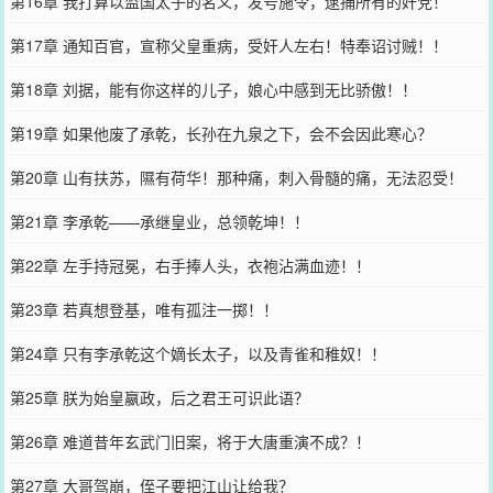
第16章 我打算以监国太子的名义，发号施令，逮捕所有的奸党！
第17章 通知百官，宣称父皇重病，受奸人左右！特奉诏讨贼！！
第18章 刘据，能有你这样的儿子，娘心中感到无比骄傲！！
第19章 如果他废了承乾，长孙在九泉之下，会不会因此寒心？
第20章 山有扶苏，隰有荷华！那种痛，刺入骨髓的痛，无法忍受！
第21章 李承乾——承继皇业，总领乾坤！！
第22章 左手持冠冕，右手捧人头，衣袍沾满血迹！！
第23章 若真想登基，唯有孤注一掷！！
第24章 只有李承乾这个嫡长太子，以及青雀和稚奴！！
第25章 朕为始皇嬴政，后之君王可识此语？
第26章 难道昔年玄武门旧案，将于大唐重演不成？！
第27章 大哥驾崩，侄子要把江山让给我？