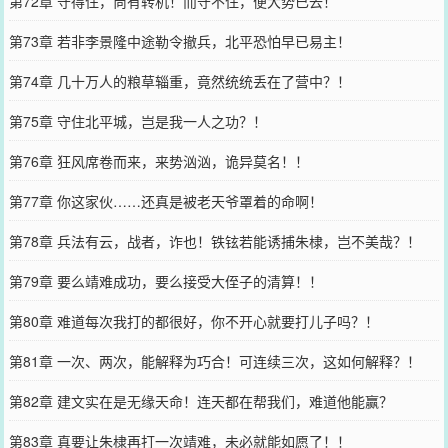
第72章 守得住，尚有转机！而守不住，便大势已去！
第73章 若非李景隆中途勒令撤兵，北平恐怕早已易主！
第74章 几十万人的粮草辎重，竟然统统丢在了营中？！
第75章 守住北平城，岂是我一人之功？！
第76章 狂风席卷而来，来势汹汹，诡异莫名！！
第77章 你这家伙……还真是被老天爷罩着的命啊！
第78章 兵法有云，战者，诈也！铁铉若能诱捕朱棣，岂不美哉？！
第79章 要么靖难成功，要么接受大侄子的清算！！
第80章 难道每次我打的都很好，你不开心就要打儿子吗？！
第81章 一次、两次，能解释为巧合！可连续三次，这如何解释？！
第82章 建文实在是无缘天命！连天都在帮我们，难道他能赢？
第83章 真要让朱棣再打一次靖难，未必就能如愿了！！