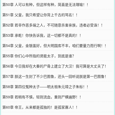
第50章 人可以有种，但这样有种，简直是无法理喻！！
第51章 父皇，我只希望让你背上千古的骂名！！
第52章 若非作恶多端之人，不可随意杀害亲族，违者必受诛！！
第53章 承乾！你快告诉我，这一切都不是真的！！
第54章 父皇，金银虽好，但大明国库不丰，咱们要量力而行啊！！
第55章 你们心中所指的贤能太子，到底是谁？
第56章 今日我却在大秦的尸骨上建立了大汉！我可算是大丈夫了！
第57章 朕这一生封了不少巴图鲁，还头一回听说朕是第一巴图鲁！
第58章 第四位冤种太子——明太祖朱元璋之子朱标！！
第59章 若稍有不慎，轻则流血，重则尸横遍野！！
第60章 帝王，从来都是孤独的！是孤家寡人！！