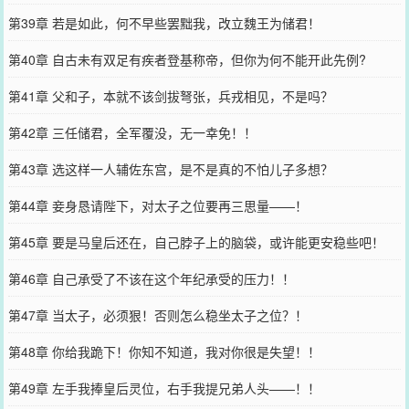
第39章 若是如此，何不早些罢黜我，改立魏王为储君！
第40章 自古未有双足有疾者登基称帝，但你为何不能开此先例?
第41章 父和子，本就不该剑拔弩张，兵戎相见，不是吗？
第42章 三任储君，全军覆没，无一幸免！！
第43章 选这样一人辅佐东宫，是不是真的不怕儿子多想？
第44章 妾身恳请陛下，对太子之位要再三思量——！
第45章 要是马皇后还在，自己脖子上的脑袋，或许能更安稳些吧！
第46章 自己承受了不该在这个年纪承受的压力！！
第47章 当太子，必须狠！否则怎么稳坐太子之位？！
第48章 你给我跪下！你知不知道，我对你很是失望！！
第49章 左手我捧皇后灵位，右手我提兄弟人头——！！