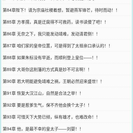
第84章陛下！请为宗庙社稷着想，暂避燕军锋芒，待时而动！！
第85章 方孝孺，真是迂腐得不可救药，读书读傻了吧！！
第86章 无奈之下，我只能发动靖难，发动清君侧！！
第87章 咱们家的皇帝位置，可是得到了太祖亲口承认的！！
第88章 如果朱标没有早逝，而顺利登上皇位——！！
第89章 大哥你这削藩的方式真是妙不可言啊！！
第90章 若大明能避免靖难之祸，王朝必然迎来盛世！！
第91章 恢复大汉江山，自然是合法之举！！
第92章 要是惹爹生气，保不齐他会换个太子！！
第93章 可惜天下大势已倾，纵有雄才，也难改命！！
第94章 他，是最不幸的皇太子——刘婴！！