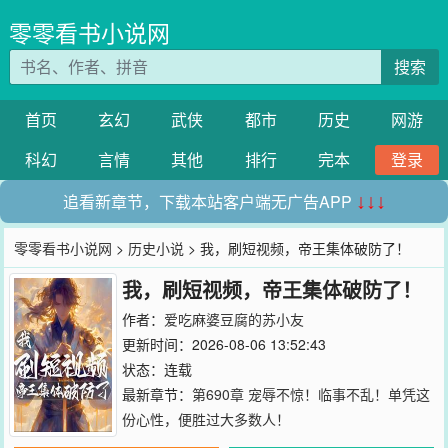
零零看书小说网
搜索
首页
玄幻
武侠
都市
历史
网游
科幻
言情
其他
排行
完本
登录
追看新章节，下载本站客户端无广告APP
↓↓↓
零零看书小说网
>
历史小说
> 我，刷短视频，帝王集体破防了！
我，刷短视频，帝王集体破防了！
作者：
爱吃麻婆豆腐的苏小友
更新时间：2026-08-06 13:52:43
状态：连载
最新章节：
第690章 宠辱不惊！临事不乱！单凭这
份心性，便胜过大多数人！