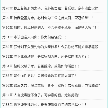
第28章 魏王若被册为太子，我必被罢黜！若反抗，定有流血灾祸！
第29章 待我登基为帝，必封你为三公之首太尉，荣冠朝堂！！
第30章 那时，通风报信的人，不会是纥干承基，而是别人罢了！！
第31章 本该由我来问你！你为何要谋反！！
第32章 朕计划不久册封你为大秦储君！今后你绝不能如李承乾般！
第33章 陛下此番动鞭，是以家规为由，还是以国法为名？！
第34章 彼时父慈子孝，君臣融洽，或能如你所愿！！
第35章 是个血性男儿！只可惜命数实在是太薄了！
第36章 谋反之罪，理当重惩，断不可宽恕！君权威仪，岂容践踏？
第37章 人言虎毒犹不食子，可李泰的狠，尤甚虎狼！
第38章 纵不能绵延万代，也要铸就数百年的盛世基业！！