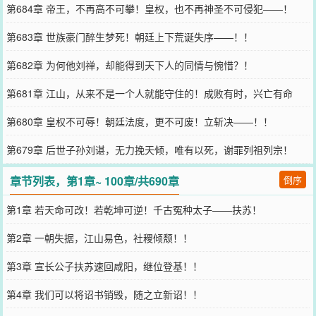
第684章 帝王，不再高不可攀！皇权，也不再神圣不可侵犯——！
第683章 世族豪门醉生梦死！朝廷上下荒诞失序——！！
第682章 为何他刘禅，却能得到天下人的同情与惋惜？！
第681章 江山，从来不是一个人就能守住的！成败有时，兴亡有命
第680章 皇权不可辱！朝廷法度，更不可废！立斩决——！！
第679章 后世子孙刘谌，无力挽天倾，唯有以死，谢罪列祖列宗！
章节列表，第1章~ 100章/共690章
倒序
第1章 若天命可改！若乾坤可逆！千古冤种太子——扶苏！
第2章 一朝失据，江山易色，社稷倾颓！！
第3章 宣长公子扶苏速回咸阳，继位登基！！
第4章 我们可以将诏书销毁，随之立新诏！！