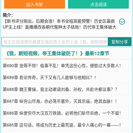
加入书架
点击阅读
简介：
【新书评分刚出，后期会涨！本书全程高能预警！历史区最疯
UP主上线！直播爆改各朝代冤种太子结局！历代帝王集体破大
防！！】李阳绑定情绪提款机系统，随手剪辑的魔改视频竟同步各朝
时空——\n大秦烽烟中扶苏剑指章台宫：\n\"蒙恬！三十万铁骑踏不平
复制分享
咸阳，就拿赵高头颅祭旗！\"\n玄武门前李承乾染血轻笑：\"二哥，这
次换我当天策上将如何？\"\n应天城楼上朱标劈碎丹墀：\n\"蓝玉！若
《我，刷短视频，帝王集体破防了！》最新12章节
孤活不过明日，就让老四的头颅给城门换新漆！\"\n平行时空天幕画风
逐渐失控：\n嬴政踹翻炼丹炉狂笑：\"这才配当大秦锐士！”\n“来人！
第690章 宠辱不惊！临事不乱！单凭这份心性，便胜过大多数人！
把胡亥塞进兵马俑方阵！\"\n李世民抱着吐血的魏征嘶吼：\n\"承乾住
手！朕现在就把《起居注》烧给你！\"\n朱元璋边哭边拆宫墙：\n\"天
第689章 若论传奇，天下又有几人能够与他相比？！
幕你丧良心！”\n“标儿要有个好歹，咱把皇子全塞长城里！\"\n而李阳
看着暴涨打赏笑出鹅叫声：\n【嬴政打赏传国玉玺x1，附言：速更！
第688章 魏王曹操，竟主动邀请刘备、孙权，共赴许都议事？？
寡人要看胡亥修陵vlog！】\n【李世民打赏凌烟阁召唤卡，备注：承
乾我儿，皇位这就刻你碑上！】\n【朱元璋打赏百万铁骑体验卡：标
第687章 纵穷山尽海，亦必荡平塞外，灭其宗庙，绝其血脉！！
儿莫信谣言！爹这就废了老四！】\n当平行时空的疯批太子们手握剧
本，历史迎来最癫狂的打开方式——\"这史书，该换我们执笔了
第686章 纵使穷尽大汉百万铁骑，必将他们斩尽杀绝，一个不留！
您要是觉得《
我，刷短视频，帝王集体破防了！
》还不错的话请不要
忘记向您QQ群和微博微信里的朋友推荐哦！
第685章 这句话，将成为历史上最荒诞、最令人痛心的一幕——！