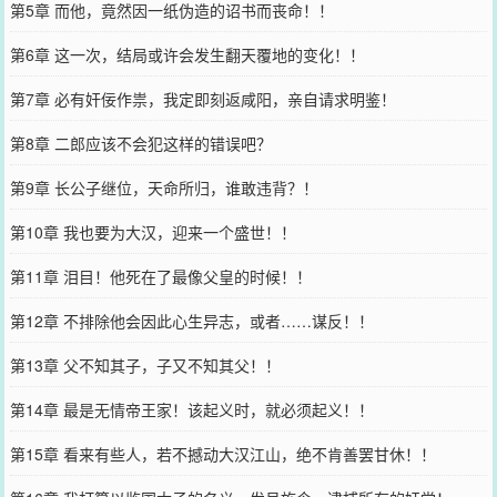
第5章 而他，竟然因一纸伪造的诏书而丧命！！
第6章 这一次，结局或许会发生翻天覆地的变化！！
第7章 必有奸佞作祟，我定即刻返咸阳，亲自请求明鉴！
第8章 二郎应该不会犯这样的错误吧？
第9章 长公子继位，天命所归，谁敢违背？！
第10章 我也要为大汉，迎来一个盛世！！
第11章 泪目！他死在了最像父皇的时候！！
第12章 不排除他会因此心生异志，或者……谋反！！
第13章 父不知其子，子又不知其父！！
第14章 最是无情帝王家！该起义时，就必须起义！！
第15章 看来有些人，若不撼动大汉江山，绝不肯善罢甘休！！