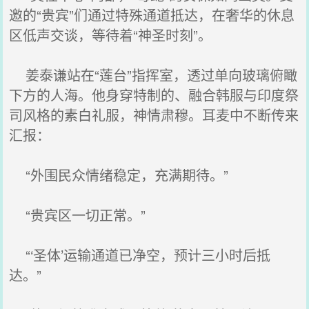
邀的“贵宾”们通过特殊通道抵达，在奢华的休息
区低声交谈，等待着“神圣时刻”。
姜泰谦站在“莲台”指挥室，透过单向玻璃俯瞰
下方的人海。他身穿特制的、融合韩服与印度祭
司风格的素白礼服，神情肃穆。耳麦中不断传来
汇报：
“外围民众情绪稳定，充满期待。”
“贵宾区一切正常。”
“‘圣体’运输通道已净空，预计三小时后抵
达。”