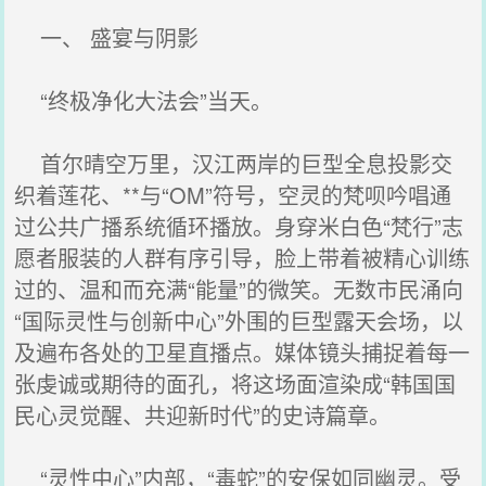
一、 盛宴与阴影
“终极净化大法会”当天。
首尔晴空万里，汉江两岸的巨型全息投影交
织着莲花、**与“OM”符号，空灵的梵呗吟唱通
过公共广播系统循环播放。身穿米白色“梵行”志
愿者服装的人群有序引导，脸上带着被精心训练
过的、温和而充满“能量”的微笑。无数市民涌向
“国际灵性与创新中心”外围的巨型露天会场，以
及遍布各处的卫星直播点。媒体镜头捕捉着每一
张虔诚或期待的面孔，将这场面渲染成“韩国国
民心灵觉醒、共迎新时代”的史诗篇章。
“灵性中心”内部，“毒蛇”的安保如同幽灵。受