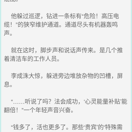
他躲过巡逻，钻进一条标有“危险！高压电
缆！”的狭窄维护通道。通道尽头有机器轰鸣
声。
就在这时，脚步声和说话声传来。是几个推
着清洁车的工作人员。
李成洙大惊，躲进旁边堆放杂物的凹槽，屏
息。
“……听说了吗？法会成功，‘心灵能量补贴’能
翻倍！”一个年轻声音兴奋。
“钱多了，活也更多了。那些‘贵宾’的‘特殊需