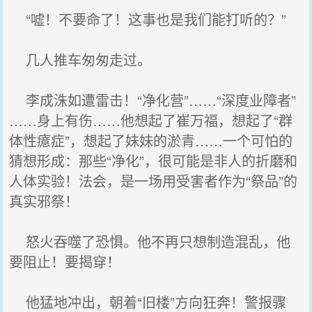
“嘘！不要命了！这事也是我们能打听的？”
几人推车匆匆走过。
李成洙如遭雷击！“净化营”……“深度业障者”
……身上有伤……他想起了崔万福，想起了“群
体性癔症”，想起了妹妹的淤青……一个可怕的
猜想形成：那些“净化”，很可能是非人的折磨和
人体实验！法会，是一场用受害者作为“祭品”的
真实邪祭！
怒火吞噬了恐惧。他不再只想制造混乱，他
要阻止！要揭穿！
他猛地冲出，朝着“旧楼”方向狂奔！警报骤