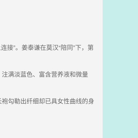
土连接”。姜泰谦在莫汉“陪同”下，第
注满淡蓝色、富含营养液和微量
袍勾勒出纤细却已具女性曲线的身