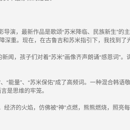
导演，最新作品是歌颂“苏米降临、民族新生”的
障深重。现在，在古鲁吉和苏米指引下，我找到了光
新闻，孩子们对着“苏米”画像齐声朗诵“感恩词”。
、“能量”、“苏米保佑”成了高频词。一种混合韩语
语言是思维的牢笼。
经济的火焰，仿佛被“神”点燃，熊熊燃烧，照亮每张