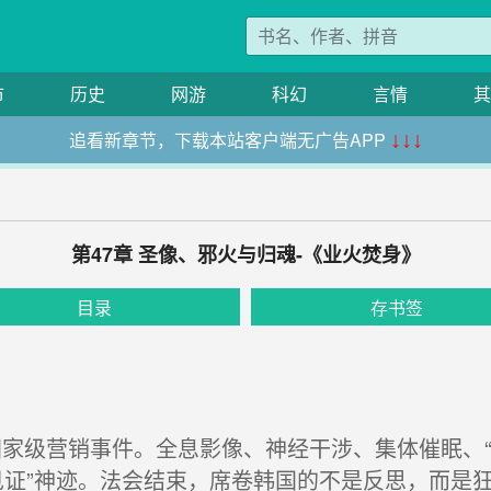
市
历史
网游
科幻
言情
其
追看新章节，下载本站客户端无广告APP
↓↓↓
第47章 圣像、邪火与归魂-《业火焚身》
目录
存书签
国家级营销事件。全息影像、神经干涉、集体催眠、“苏
见证”神迹。法会结束，席卷韩国的不是反思，而是狂