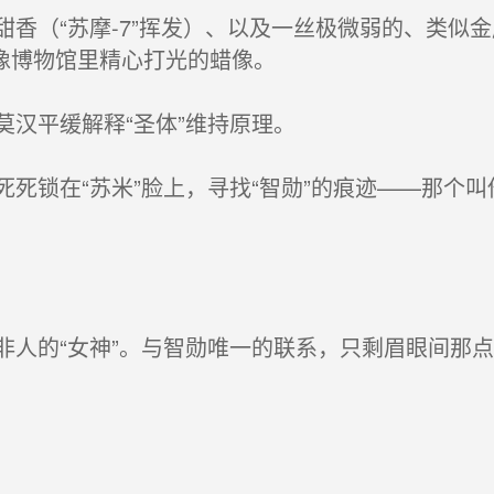
香（“苏摩-7”挥发）、以及一丝极微弱的、类似
像博物馆里精心打光的蜡像。
汉平缓解释“圣体”维持原理。
锁在“苏米”脸上，寻找“智勋”的痕迹——那个叫
人的“女神”。与智勋唯一的联系，只剩眉眼间那点
。