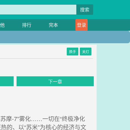
搜索
他
排行
完本
登录
换手
关灯
下一章
摩-7”雾化……一切在“终极净化
热的、以“苏米”为核心的经济与文