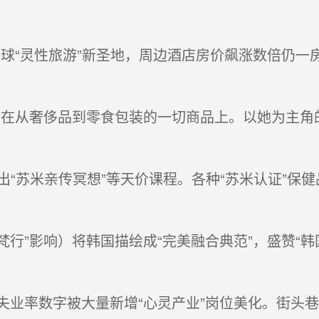
全球“灵性旅游”新圣地，周边酒店房价飙涨数倍仍一
出现在从奢侈品到零食包装的一切商品上。以她为主
。
推出“苏米亲传冥想”等天价课程。各种“苏米认证”保
行”影响）将韩国描绘成“完美融合典范”，盛赞“韩国
业率数字被大量新增“心灵产业”岗位美化。街头巷