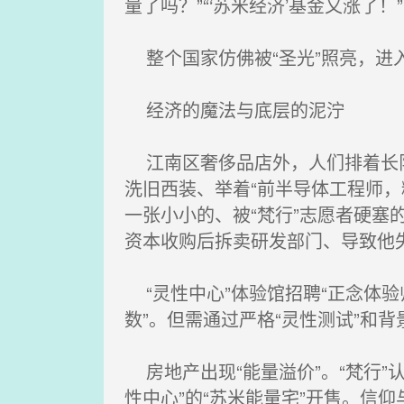
量了吗？”“‘苏米经济’基金又涨了！”
整个国家仿佛被“圣光”照亮，进入
经济的魔法与底层的泥泞
江南区奢侈品店外，人们排着长队
洗旧西装、举着“前半导体工程师
一张小小的、被“梵行”志愿者硬塞的
资本收购后拆卖研发部门、导致他失
“灵性中心”体验馆招聘“正念体验
数”。但需通过严格“灵性测试”和
房地产出现“能量溢价”。“梵行”
性中心”的“苏米能量宅”开售。信