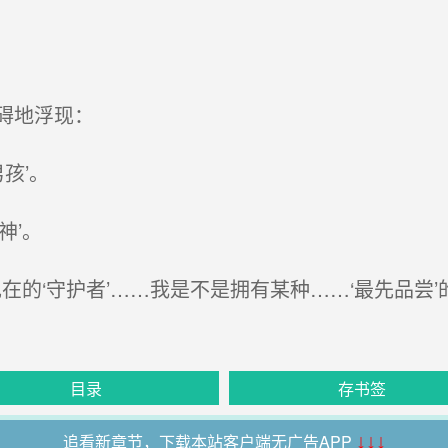
碍地浮现：
孩’。
神’。
的‘守护者’……我是不是拥有某种……‘最先品尝’
目录
存书签
追看新章节，下载本站客户端无广告APP
↓↓↓