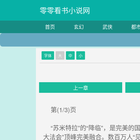
零零看书小说网
首页
玄幻
武侠
都
字体
大
中
小
上一章
第(1/3)页
“苏米特拉”的“降临”，是完美的
大法会”顶峰完美融合。数百万人“