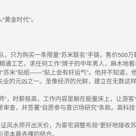
“黄金时代”。
，只为购买一条限量“苏米联名”手链，售价500
，精通工艺，求任何工作”牌子的中年男人，麻木地
“苏米”贴纸——“贴上会有好运气”。他并不知道，
业的元凶之一。圣像经济的光鲜，建立在无数这样被
师”，时薪极高，工作内容是躺在能量床上，让游客“感
背景审查，并签署“自愿参与意识场研究”条款。高科
认证风水师开出天价，为豪宅调整布局“更好地接收苏米
仰与资本最赤裸的结合。