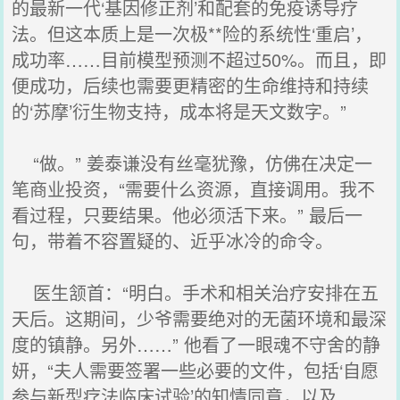
的最新一代‘基因修正剂’和配套的免疫诱导疗
法。但这本质上是一次极**险的系统性‘重启’，
成功率……目前模型预测不超过50%。而且，即
便成功，后续也需要更精密的生命维持和持续
的‘苏摩’衍生物支持，成本将是天文数字。”
“做。” 姜泰谦没有丝毫犹豫，仿佛在决定一
笔商业投资，“需要什么资源，直接调用。我不
看过程，只要结果。他必须活下来。” 最后一
句，带着不容置疑的、近乎冰冷的命令。
医生颔首：“明白。手术和相关治疗安排在五
天后。这期间，少爷需要绝对的无菌环境和最深
度的镇静。另外……” 他看了一眼魂不守舍的静
妍，“夫人需要签署一些必要的文件，包括‘自愿
参与新型疗法临床试验’的知情同意，以及……