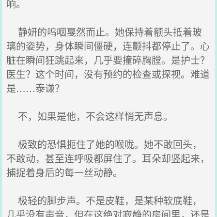
响。
静妍的呜咽戛然而止。她保持着额头抵着玻
璃的姿势，身体瞬间僵硬，连颤抖都停止了。心
脏在瞬间狂跳起来，几乎要撞碎胸膛。是护士？
医生？这个时间，没有预约的检查或探视。难道
是……泰谦？
不，如果是他，不会这样悄无声息。
极致的恐惧扼住了她的喉咙。她不敢回头，
不敢动，甚至连呼吸都屏住了。耳朵却竖起来，
捕捉着身后的每一丝动静。
极轻的脚步声。不是皮鞋，是某种软底鞋，
几乎没有声音，但在这绝对寂静的房间里，还是