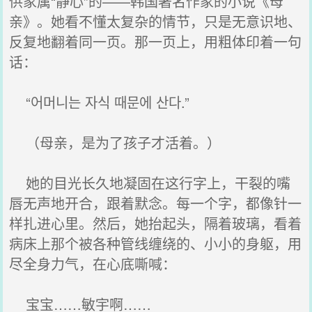
供家属“静心”的——韩国著名作家的小说《母
亲》。她看不懂太复杂的情节，只是无意识地、
反复地翻着同一页。那一页上，用粗体印着一句
话：
“어머니는 자식 때문에 산다.”
（母亲，是为了孩子才活着。）
她的目光长久地凝固在这行字上，干裂的嘴
唇无声地开合，跟着默念。每一个字，都像针一
样扎进心里。然后，她抬起头，隔着玻璃，看着
病床上那个被各种管线缠绕的、小小的身躯，用
尽全身力气，在心底嘶喊：
宝宝……敏宇啊……