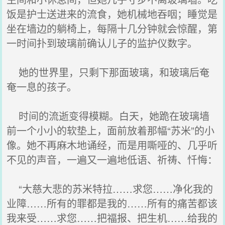
饭是护士送进来的流食，她机械地吞咽；睡觉是
坐在墙边的躺椅上，每隔十几分钟就会惊醒，第
一时间扑到玻璃前确认儿子的监护仪数字。
她的世界里，只剩下那面玻璃，和玻璃后奄
奄一息的孩子。
时间的流逝变得模糊。白天，她跪在玻璃墙
前一个小小的软垫上，面前放着那幅“苏米”的小
像。她不再麻木地诵经，而是用嘶哑的、几乎听
不见的声音，一遍又一遍地低语、祈祷、忏悔：
“大慈大悲的苏米特拉……求您……净化我的
业障……所有的罪都是我的……所有的痛苦都该
我来受……求您……把福报、把生机……给我的