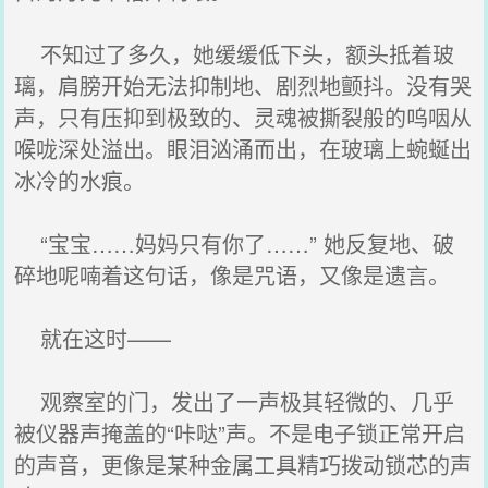
不知过了多久，她缓缓低下头，额头抵着玻
璃，肩膀开始无法抑制地、剧烈地颤抖。没有哭
声，只有压抑到极致的、灵魂被撕裂般的呜咽从
喉咙深处溢出。眼泪汹涌而出，在玻璃上蜿蜒出
冰冷的水痕。
“宝宝……妈妈只有你了……” 她反复地、破
碎地呢喃着这句话，像是咒语，又像是遗言。
就在这时——
观察室的门，发出了一声极其轻微的、几乎
被仪器声掩盖的“咔哒”声。不是电子锁正常开启
的声音，更像是某种金属工具精巧拨动锁芯的声