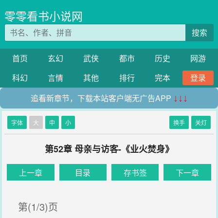
零零看书小说网
搜索
首页
玄幻
武侠
都市
历史
网游
科幻
言情
其他
排行
完本
登录
追看新章节，下载本站客户端无广告APP
↓↓↓
字体
大
中
小
换手
关灯
第52章 母亲与访客-《业火焚身》
上一章
目录
存书签
下一章
第(1/3)页