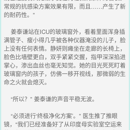
常规的抗感染方案效果有限，而且……产生了新
的耐药性。”
姜泰谦站在ICU的玻璃窗外，看着里面浑身插
满管子、瘦小得几乎被各种仪器淹没的儿子，脸
上没有任何表情。静妍则瘫坐在走廊的长椅上，
脸色比墙壁更白，双手紧紧交握，指甲深深掐进
掌心，渗出血丝也毫无知觉。她的目光死死盯着
玻璃窗内的孩子，仿佛一移开视线，那微弱的生
命之火就会熄灭。
“所以？” 姜泰谦的声音平稳无波。
“必须进行‘终极净化方案’。” 医生推了推眼
镜，“我们已经准备好了从印度母实验室空运来