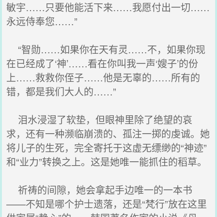
敏宇……只要他能活下来……我愿付出一切……
永远侍奉您……”
“智勋……如果你在天有灵……不，如果你现
在已经成了‘神’……看在你叫我一声‘嫂子’的份
上……救救你侄子……他是无辜的……所有的
错，都是我们大人的……”
泪水浸湿了软垫，但眼神里除了绝望的哀
求，还有一种濒临崩溃的、孤注一掷的虔诚。她
将儿子的生死，完全寄托于这虚无缥缈的“神迹”
和“业力”转换之上。这是她唯一能抓住的稻草。
祈祷的间隙，她会拿起手边唯一的一本书
——不知是哪个护士遗落，还是“梵行”放在这里