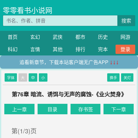
零零看书小说网
搜索
首页
玄幻
武侠
都市
历史
网游
科幻
言情
其他
排行
完本
登录
追看新章节，下载本站客户端无广告APP
↓↓↓
字体
大
中
小
换手
关灯
第76章 暗流、诱饵与无声的腐蚀-《业火焚身》
上一章
目录
存书签
下一章
第(1/3)页