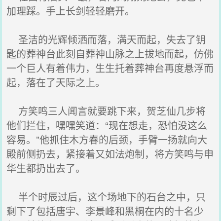
加理踩。手上长剑轻轻磨开。
圣洁的光辉倾洒而落，满天而起，失去了钥
匙的葬神台此刻自葬神山脉之上拔地而起，仿佛
一个巨人有着伟力，生生托着葬神台再度悬浮而
起，落在了天际之上。
方笑鸣三人闻言就要跳下来，贺芝仙几步将
他们拦住，嘿嘿笑道：“现在想走，恐怕没这么
容易。”他抓住木方春的后颈，手臂一扬就向大
殿前侧扔去，紧接着又如法炮制，将方笑鸣与申
华生都扔出去了。
半个时辰过后，这个场地下的石台之中，只
剩下了包括唐宇、李景峰和黑桐在内的十名少