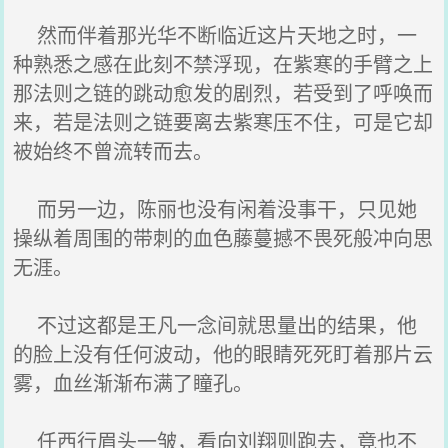
然而伴着那光华不断临近这片天地之时，一
种熟悉之感在此刻不禁浮现，在紫寒的手臂之上
那法则之链的跳动愈发的剧烈，若受到了呼唤而
来，若是法则之链要离去紫寒压不住，可是它却
被始终不曾流转而去。
而另一边，陈丽也没有闲着没事干，只见她
操纵着周围的带刺的血色藤蔓撼不畏死般冲向思
无涯。
不过这都是王凡一念间就思量出的结果，他
的脸上没有任何波动，他的眼睛死死盯着那片云
雾，血丝渐渐布满了瞳孔。
任西行眉头一皱，看向刘翔则跑去，竟也不