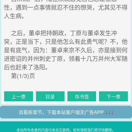
性，遇到一点事情就忍不住的想哭，尤其见不得
人生病。
之后，董卓把持朝政，丁原与董卓发生冲
突，正是当下，只是他怎么有此勇气呢？不，他
是有底气，因为：董卓来京不久后，亦是接到何
进密诏的并州刺史丁原，领着十几万并州大军随
后也赶来了洛阳。
第(1/3)页
上一章
目录
存书签
下一章
追看新章节，下载本站客户端无广告APP
↓↓↓
本站所有收录的内容均来自互联网，如有侵权我们将尽快删除。