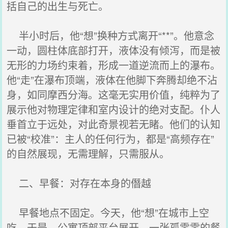
括自己的出生与死亡。
半小时后，他“想”换种方式离开“**”。他意念
一动，圆柱体底部打开，液体没有倾泻，而是被
无形的力场约束着，形成一道逆流而上的瀑布。
他“走”在瀑布顶端，液体在他脚下奔腾却绝不沾
身，如同摩西分海。这毫无实用价值，纯粹为了
展示他对物理定律和室内设计的绝对支配。仆人
垂首立于远处，对此奇景视若无睹。他们的认知
已被“校准”：主人的任何行为，都是“高频存在”
的自然展现，无需理解，只需服从。
二、早餐：对存在本身的僭越
早餐地点不固定。今天，他“想”在城市上空
吃。于是，公寓顶部平台展开，一张孤零零的餐