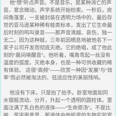
他“想”听点声音。不是音乐，是某种消亡的声
音。意念微动，声学系统开始检索。一秒后，房
间角落里，一支被封装在透明力场中的、最后存
世的亚马逊某种稀有蛙类标本，发出了它生命最
后时刻的鸣叫录音——那声音清越、哀伤，独一
无二。因为这种蛙，三年前因栖息地被他名下一
家子公司开发而彻底灭绝。它的绝唱，成了他此
刻的“晨间唤醒音”。他听着，嘴角弯起一丝没有
温度的弧度。灭绝本身，也是一种可供收藏的稀
有体验。 这很“高频”——欣赏一种因“发展”与“效
率”而必然被淘汰的、低适应性的美丽残响。
他没有下床，只是抬了抬手。卧室地面如同
水银般流动、分开，升起一个透明的圆柱体。里
面注满了乳白色的液体——“生命原汤”。不是比
喻，是字面意思。那液体由他投资的生物实验室