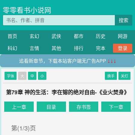
零零看书小说网
搜索
首页
玄幻
武侠
都市
历史
网游
科幻
言情
其他
排行
完本
登录
追看新章节，下载本站客户端无广告APP
↓↓↓
字体
大
中
小
换手
关灯
第79章 神的生活：李在镕的绝对自由-《业火焚身》
上一章
目录
存书签
下一章
第(1/3)页