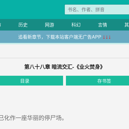
市
历史
网游
科幻
言情
其
追看新章节，下载本站客户端无广告APP
↓↓↓
第八十八章 暗流交汇-《业火焚身》
目录
存书签
已化作一座华丽的停尸场。