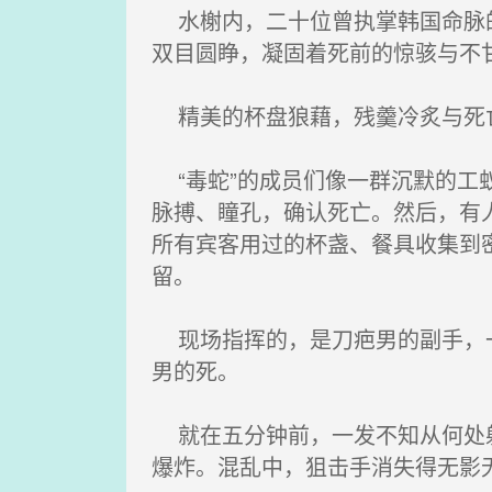
水榭内，二十位曾执掌韩国命脉的
双目圆睁，凝固着死前的惊骇与不
精美的杯盘狼藉，残羹冷炙与死亡
“毒蛇”的成员们像一群沉默的工
脉搏、瞳孔，确认死亡。然后，有
所有宾客用过的杯盏、餐具收集到
留。
现场指挥的，是刀疤男的副手，一
男的死。
就在五分钟前，一发不知从何处射
爆炸。混乱中，狙击手消失得无影