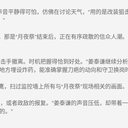
声音平静得可怕，仿佛在讨论天气，“用的是改装狙
”
那是“月夜祭”结束后，正在有序疏散的信众人潮
击手撤离。时机把握得恰到好处。”姜泰谦继续分
种地方埋设炸药，能准确掌握刀疤的动向和守卫换岗
，扫过监控墙上所有与“月夜祭”现场相关的画面。
，或者政敌的报复。”姜泰谦的声音压低，却带着一
的。”