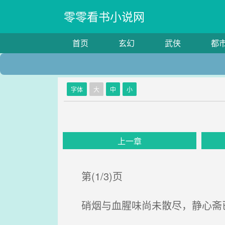
零零看书小说网
首页
玄幻
武侠
都
字体
大
中
小
上一章
第(1/3)页
硝烟与血腥味尚未散尽，静心斋