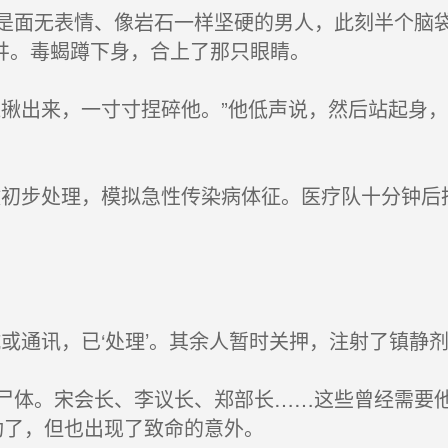
面无表情、像岩石一样坚硬的男人，此刻半个脑袋
井。毒蝎蹲下身，合上了那只眼睛。
揪出来，一寸寸捏碎他。”他低声说，然后站起身，
初步处理，模拟急性传染病体征。医疗队十分钟后
通讯，已‘处理’。其余人暂时关押，注射了镇静剂
体。宋会长、李议长、郑部长……这些曾经需要他
功了，但也出现了致命的意外。