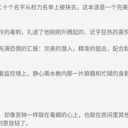
二十个名字从权力名单上被抹去。这本该是一个完
的毒刺，扎进了他刚刚升腾起的、近乎狂热的喜
满恐惧的汇报：完美的潜入，精准的狙击，配合默
监控墙上，静心斋水榭内那一片狼藉和忙碌的身影
却像丧钟一样敲在毒蝎的心上，也敲在房间里其他
刻意放轻了。