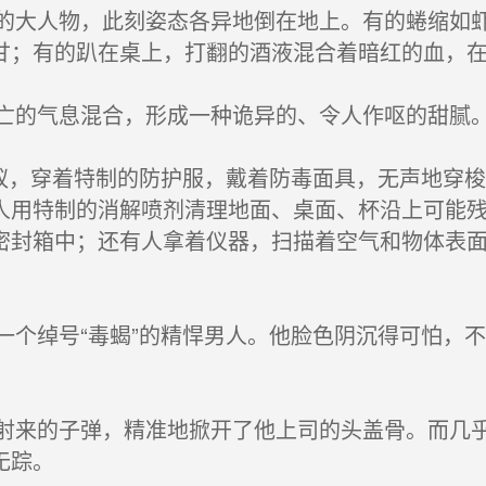
大人物，此刻姿态各异地倒在地上。有的蜷缩如虾
甘；有的趴在桌上，打翻的酒液混合着暗红的血，
的气息混合，形成一种诡异的、令人作呕的甜腻
蚁，穿着特制的防护服，戴着防毒面具，无声地穿
人用特制的消解喷剂清理地面、桌面、杯沿上可能残
密封箱中；还有人拿着仪器，扫描着空气和物体表
个绰号“毒蝎”的精悍男人。他脸色阴沉得可怕，
来的子弹，精准地掀开了他上司的头盖骨。而几乎
无踪。