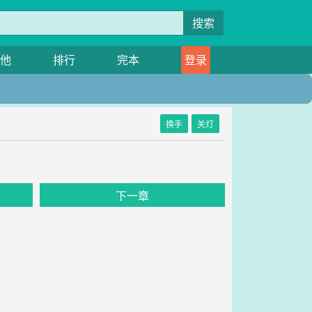
搜索
他
排行
完本
登录
换手
关灯
下一章