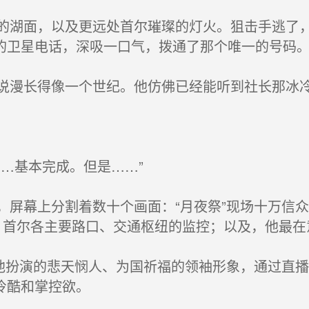
湖面，以及更远处首尔璀璨的灯火。狙击手逃了，
的卫星电话，深吸一口气，拨通了那个唯一的号码
漫长得像一个世纪。他仿佛已经能听到社长那冰
…基本完成。但是……”
屏幕上分割着数十个画面：“月夜祭”现场十万信
；首尔各主要路口、交通枢纽的监控；以及，他最在
他扮演的悲天悯人、为国祈福的领袖形象，通过直
冷酷和掌控欲。