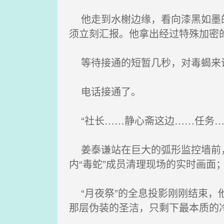
他走到水榭边缘，看向漆黑如墨的
须立刻汇报。他拿出经过特殊加密
等待接通的短暂几秒，对毒蝎来说
电话接通了。
“社长……静心斋这边……任务…
姜泰谦站在巨大的弧形监控墙前，
内“毒蛇”成员清理现场的实时画面
“月夜祭”的全息投影刚刚结束，
那层伪装的圣洁，只剩下最本质的