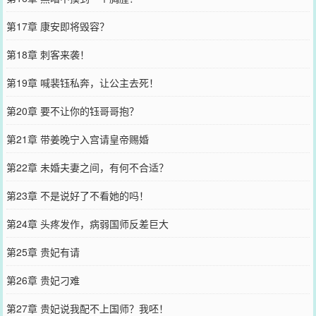
第17章 康安即将毁容？
第18章 刺客来袭！
第19章 喊裴钰私奔，让公主去死！
第20章 要不让你的钰哥哥抱？
第21章 带姜晚宁入宫请皇帝赐婚
第22章 未婚夫妻之间，有何不合适？
第23章 不是说好了不看她的吗！
第24章 头疼发作，病弱国师反差巨大
第25章 贵妃有请
第26章 贵妃刁难
第27章 贵妃说我配不上国师？我呸！