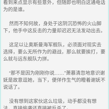
看到来点显示有些意外，但随即也明白这通电话
为的是谁。
然而不知何故，身处于这阴沉恐怖的火山脚
下，他手中这反击的力量却迟迟无法发动出去。
这足以让奥斯曼海军舰队，必须面对现实去
选择，要么无所作为的避战，那么就要挨打，要
么就与远东舰队力拼。
“那不是因为刚刚你说……”萧慕清忽地意识谢
妩是故意逗她，当下，便佯作生气的瞪着谢妩不
说话了。
没有想到这家伙这么垃圾，动手都没有想
法，直接偷袭还直接被反杀了。