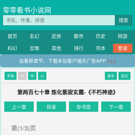
零零看书小说网
搜索
首页
玄幻
武侠
都市
历史
网游
科幻
言情
其他
排行
完本
登录
追看新章节，下载本站客户端无广告APP
↓↓↓
字体
大
中
小
换手
关灯
第两百七十章 炼化紫寂玄霆-《不朽神途》
上一章
目录
存书签
下一章
第(1/3)页