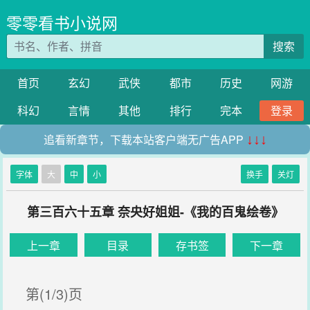
零零看书小说网
搜索
首页
玄幻
武侠
都市
历史
网游
科幻
言情
其他
排行
完本
登录
追看新章节，下载本站客户端无广告APP
↓↓↓
字体
大
中
小
换手
关灯
第三百六十五章 奈央好姐姐-《我的百鬼绘卷》
上一章
目录
存书签
下一章
第(1/3)页